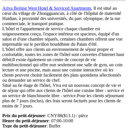
Ariva Beijing West Hotel & Serviced Apartments
, Il est situé au
cœur du village de Zhongguancun, à côté de l'hôpital de maternité
Haidian, à proximité des universités, du parc olympique, de la rue
commerciale, le transport pratique.
L'hôtel et l'appartement de service chaque chambre est
soigneusement conçu, l'espace intérieur est spacieux, équipé d'un
salon et d'une chambre séparés, certaines chambres offrent une vue
imprenable sur le pavillon bouddhiste du Palais d'été.
L'hôtel offre aux clients un environnement de séjour propre et
confortable, toutes les zones de l'hôtel sont couvertes d'Internet haut
débit;Il existe également un centre de concept de vie
multifonctionnel qui offre non seulement une salle de gym, un coin
lecture et une piscine, mais aussi une cuisine interactive où les
clients peuvent choisir facilement des plats quotidiens sélectionnés
ou demander un service de chef.
Situé au 6e étage de l'hôtel, Viva est un nouveau concept de vie et
de séjour qui offre aux clients de l'hôtel une cuisine libre - service et
un service de blanchisserie libre - service.Pour les clients séjournant
plus de 7 jours (inclus), des frais seront facturés pour les clients de
moins de 7 jours.
Prix du petit-déjeuner
: CNY88($13.1) / pièce
Heure du petit-déjeuner
: 07:00-10:00
Type du petit-déjeuner
: Buffet