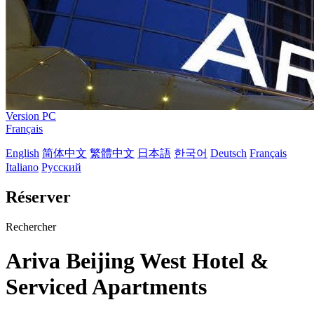
Version PC
Français
English
简体中文
繁體中文
日本語
한국어
Deutsch
Français
Italiano
Русский
Réserver
Rechercher
Ariva Beijing West Hotel &
Serviced Apartments