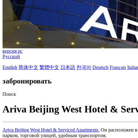
версия pc
Русский
English
简体中文
繁體中文
日本語
한국어
Deutsch
Français
Itali
забронировать
Поиск
Ariva Beijing West Hotel & Ser
Ariva Beijing West Hotel & Serviced Apartments
, Он расположен в
парком, торговой улицей, удобным транспортом.